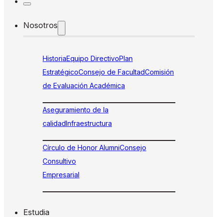
Nosotros
Historia
Equipo Directivo
Plan
Estratégico
Consejo de Facultad
Comisión
de Evaluación Académica
Aseguramiento de la
calidad
Infraestructura
Círculo de Honor Alumni
Consejo
Consultivo
Empresarial
Estudia