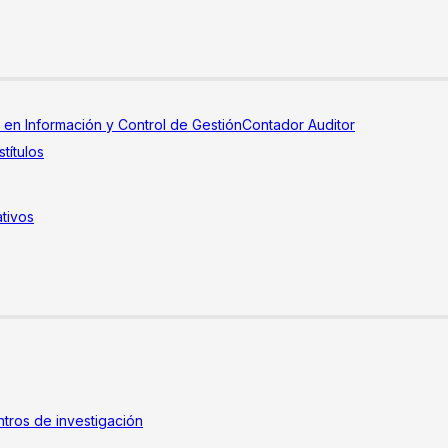
a en Información y Control de Gestión
Contador Auditor
títulos
tivos
tros de investigación