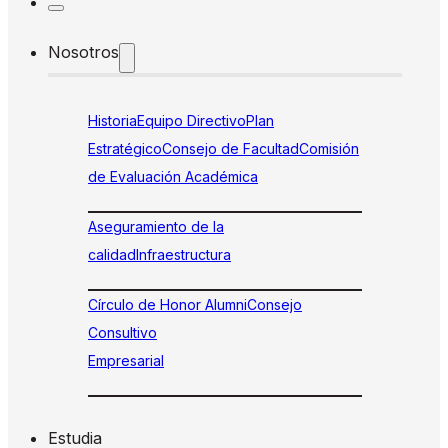
Nosotros
Historia
Equipo Directivo
Plan
Estratégico
Consejo de Facultad
Comisión
de Evaluación Académica
Aseguramiento de la
calidad
Infraestructura
Círculo de Honor Alumni
Consejo
Consultivo
Empresarial
Estudia