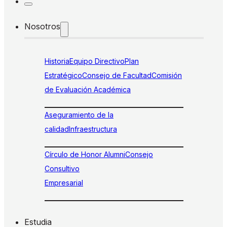
Nosotros
Historia
Equipo Directivo
Plan
Estratégico
Consejo de Facultad
Comisión
de Evaluación Académica
Aseguramiento de la
calidad
Infraestructura
Círculo de Honor Alumni
Consejo
Consultivo
Empresarial
Estudia