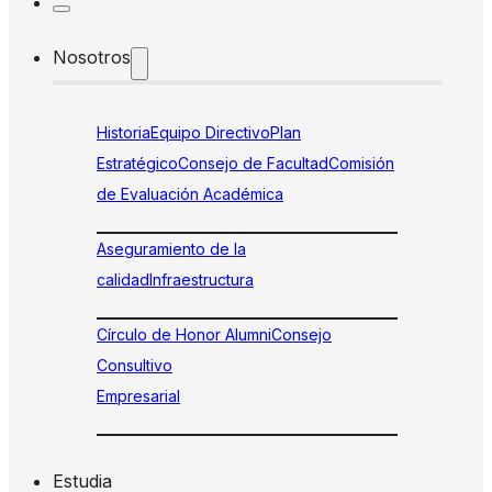
Nosotros
Historia
Equipo Directivo
Plan
Estratégico
Consejo de Facultad
Comisión
de Evaluación Académica
Aseguramiento de la
calidad
Infraestructura
Círculo de Honor Alumni
Consejo
Consultivo
Empresarial
Estudia