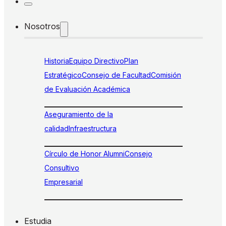
Nosotros
Historia
Equipo Directivo
Plan
Estratégico
Consejo de Facultad
Comisión
de Evaluación Académica
Aseguramiento de la
calidad
Infraestructura
Círculo de Honor Alumni
Consejo
Consultivo
Empresarial
Estudia