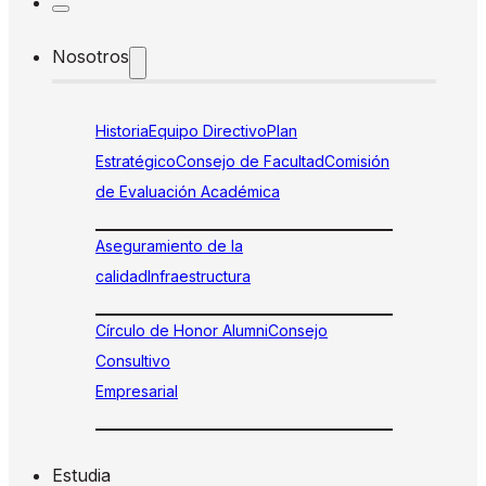
Nosotros
Historia
Equipo Directivo
Plan
Estratégico
Consejo de Facultad
Comisión
de Evaluación Académica
Aseguramiento de la
calidad
Infraestructura
Círculo de Honor Alumni
Consejo
Consultivo
Empresarial
Estudia