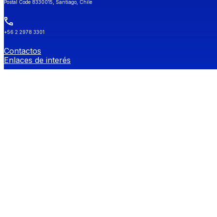
Postal Code 8330015, Santiago, Chile
+56 2 2978 3301
Contactos
Enlaces de interés
Universidad de Chile
Secretaría de Estudios
Género y Diversidades Sexuales (OGDIS)
Provee
Redes Sociales FEN