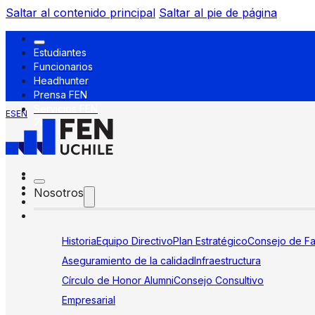
Saltar al contenido principal
Saltar al pie de página
Estudiantes
Funcionarios
Headhunter
Prensa FEN
Servicios FEN
ES
EN
Nosotros
Historia
Equipo Directivo
Plan Estratégico
Consejo de Fa
Aseguramiento de la calidad
Infraestructura
Círculo de Honor Alumni
Consejo Consultivo
Empresarial