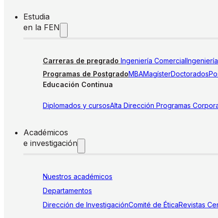
Estudia
en la FEN
Carreras de pregrado
Ingeniería Comercial
Ingenierí
Programas de Postgrado
MBA
Magíster
Doctorados
Pos
Educación Continua
Diplomados y cursos
Alta Dirección
Programas Corpora
Académicos
e investigación
Nuestros académicos
Departamentos
Dirección de Investigación
Comité de Ética
Revistas
Cen