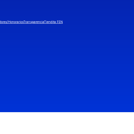
dores/Honorarios
Transparencia
Tiendita FEN