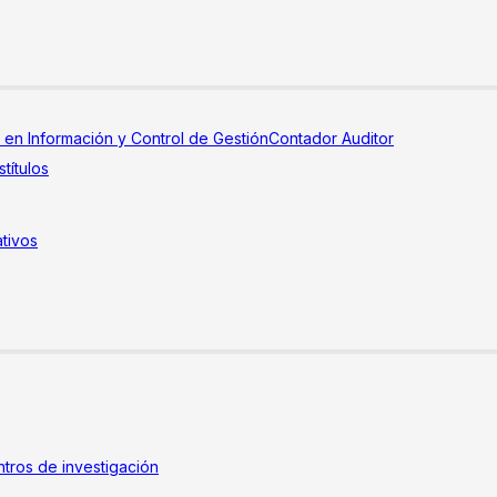
a en Información y Control de Gestión
Contador Auditor
títulos
tivos
tros de investigación