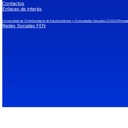
Contactos
Enlaces de interés
Universidad de Chile
Secretaría de Estudios
Género y Diversidades Sexuales (OGDIS)
Provee
Redes Sociales FEN
Facultad de Economía y Negocios (FEN), Universidad de Chile.
Si quieres saber más información sobre carreras
entra a Admisión FEN