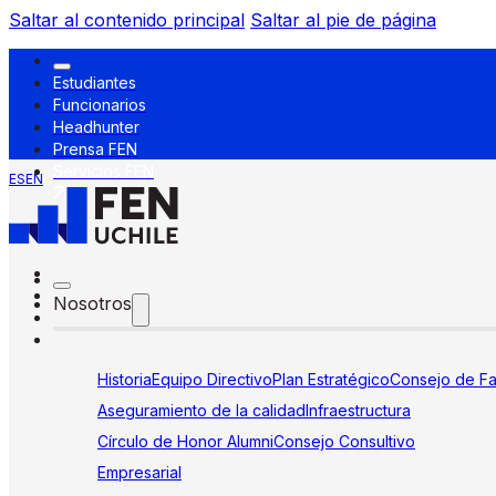
Saltar al contenido principal
Saltar al pie de página
Estudiantes
Funcionarios
Headhunter
Prensa FEN
Servicios FEN
ES
EN
Nosotros
Historia
Equipo Directivo
Plan Estratégico
Consejo de Fa
Aseguramiento de la calidad
Infraestructura
Círculo de Honor Alumni
Consejo Consultivo
Empresarial