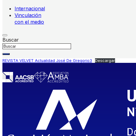
Internacional
Vinculación
con el medio
Buscar
REVISTA VELVET Actualidad José De Gregorio3
Descargar