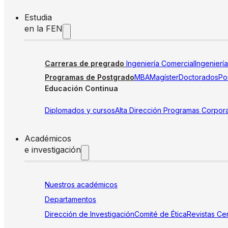
Estudia
en la FEN
Carreras de pregrado
Ingeniería Comercial
Ingenierí
Programas de Postgrado
MBA
Magíster
Doctorados
Pos
Educación Continua
Diplomados y cursos
Alta Dirección
Programas Corpora
Académicos
e investigación
Nuestros académicos
Departamentos
Dirección de Investigación
Comité de Ética
Revistas
Cen