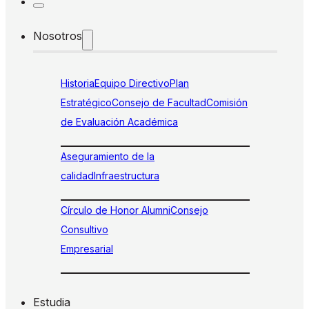
Nosotros
Historia
Equipo Directivo
Plan
Estratégico
Consejo de Facultad
Comisión
de Evaluación Académica
Aseguramiento de la
calidad
Infraestructura
Círculo de Honor Alumni
Consejo
Consultivo
Empresarial
Estudia