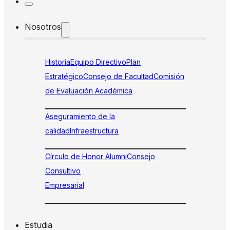
Nosotros
Historia
Equipo Directivo
Plan
Estratégico
Consejo de Facultad
Comisión
de Evaluación Académica
Aseguramiento de la
calidad
Infraestructura
Círculo de Honor Alumni
Consejo
Consultivo
Empresarial
Estudia