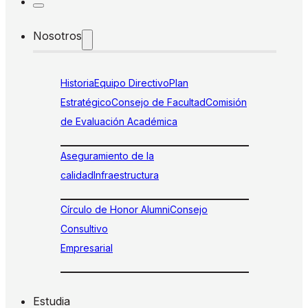
Nosotros
Historia
Equipo Directivo
Plan
Estratégico
Consejo de Facultad
Comisión
de Evaluación Académica
Aseguramiento de la
calidad
Infraestructura
Círculo de Honor Alumni
Consejo
Consultivo
Empresarial
Estudia