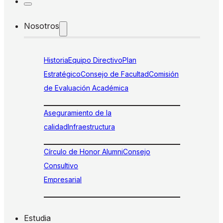
Nosotros
Historia
Equipo Directivo
Plan
Estratégico
Consejo de Facultad
Comisión
de Evaluación Académica
Aseguramiento de la
calidad
Infraestructura
Círculo de Honor Alumni
Consejo
Consultivo
Empresarial
Estudia