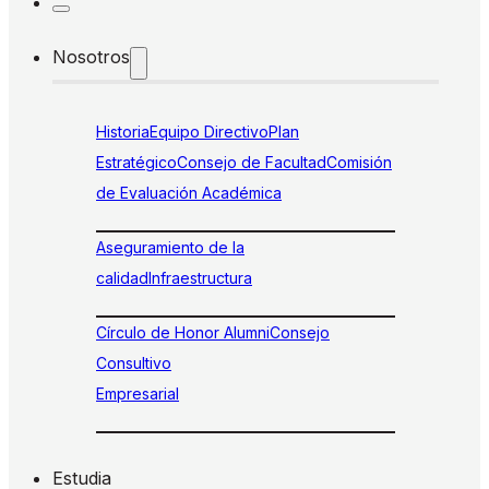
Nosotros
Historia
Equipo Directivo
Plan
Estratégico
Consejo de Facultad
Comisión
de Evaluación Académica
Aseguramiento de la
calidad
Infraestructura
Círculo de Honor Alumni
Consejo
Consultivo
Empresarial
Estudia