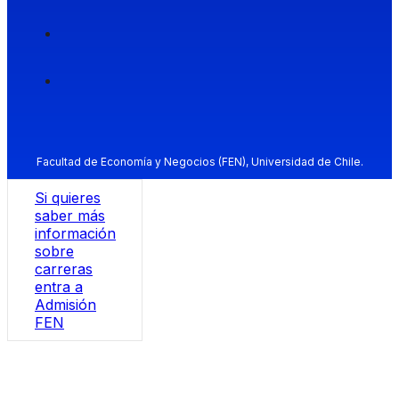
Facultad de Economía y Negocios (FEN), Universidad de Chile.
Si quieres
saber más
información
sobre
carreras
entra a
Admisión
FEN