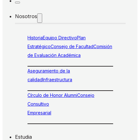
Nosotros
Historia
Equipo Directivo
Plan
Estratégico
Consejo de Facultad
Comisión
de Evaluación Académica
Aseguramiento de la
calidad
Infraestructura
Círculo de Honor Alumni
Consejo
Consultivo
Empresarial
Estudia