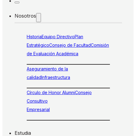
Nosotros
Historia
Equipo Directivo
Plan
Estratégico
Consejo de Facultad
Comisión
de Evaluación Académica
Aseguramiento de la
calidad
Infraestructura
Círculo de Honor Alumni
Consejo
Consultivo
Empresarial
Estudia