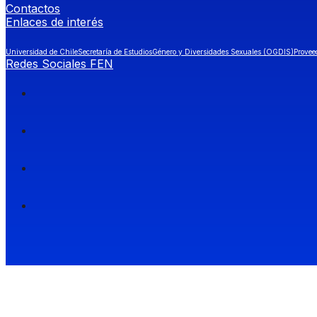
Contactos
Enlaces de interés
Universidad de Chile
Secretaría de Estudios
Género y Diversidades Sexuales (OGDIS)
Provee
Redes Sociales FEN
Facultad de Economía y Negocios (FEN), Universidad de Chile.
Si quieres saber más información sobre carreras
entra a Admisión FEN