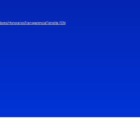
dores/Honorarios
Transparencia
Tiendita FEN