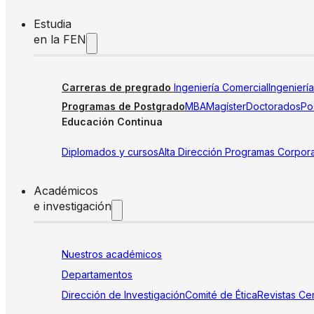
Estudia
en la FEN
Carreras de pregrado
Ingeniería Comercial
Ingenierí
Programas de Postgrado
MBA
Magíster
Doctorados
Pos
Educación Continua
Diplomados y cursos
Alta Dirección
Programas Corpora
Académicos
e investigación
Nuestros académicos
Departamentos
Dirección de Investigación
Comité de Ética
Revistas
Cen