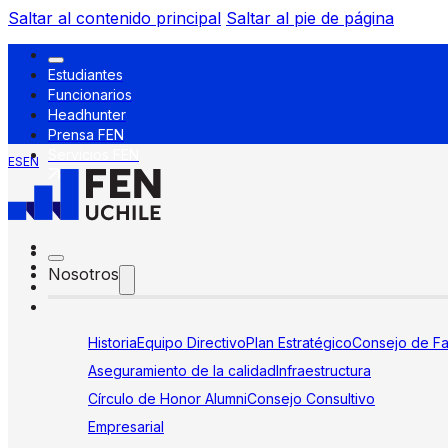
Saltar al contenido principal
Saltar al pie de página
Estudiantes
Funcionarios
Headhunter
Prensa FEN
Servicios FEN
ES
EN
Nosotros
Historia
Equipo Directivo
Plan Estratégico
Consejo de Fa
Aseguramiento de la calidad
Infraestructura
Círculo de Honor Alumni
Consejo Consultivo
Empresarial