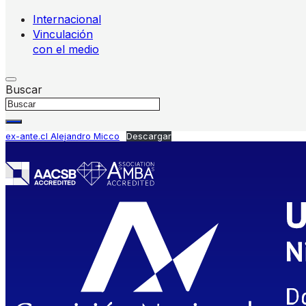
Internacional
Vinculación
con el medio
Buscar
ex-ante.cl Alejandro Micco
Descargar