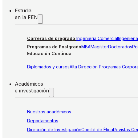
Estudia
en la FEN
Carreras de pregrado
Ingeniería Comercial
Ingenierí
Programas de Postgrado
MBA
Magíster
Doctorados
Pos
Educación Continua
Diplomados y cursos
Alta Dirección
Programas Corpora
Académicos
e investigación
Nuestros académicos
Departamentos
Dirección de Investigación
Comité de Ética
Revistas
Cen