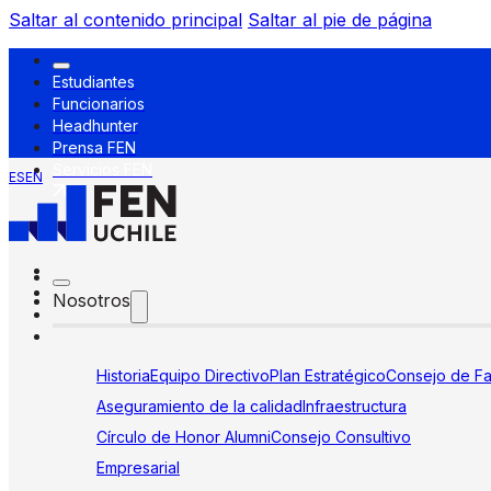
Saltar al contenido principal
Saltar al pie de página
Estudiantes
Funcionarios
Headhunter
Prensa FEN
Servicios FEN
ES
EN
Nosotros
Historia
Equipo Directivo
Plan Estratégico
Consejo de Fa
Aseguramiento de la calidad
Infraestructura
Círculo de Honor Alumni
Consejo Consultivo
Empresarial