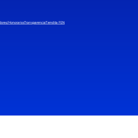
dores/Honorarios
Transparencia
Tiendita FEN