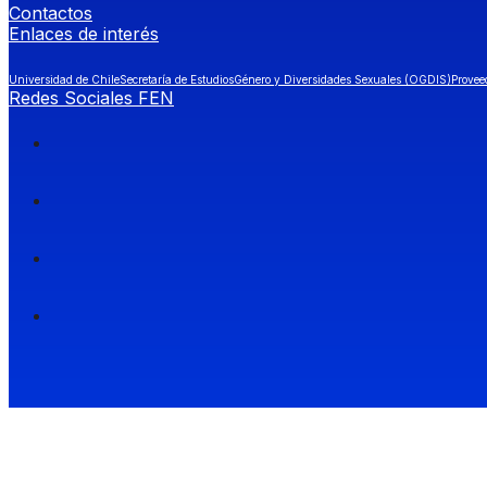
Contactos
Enlaces de interés
Universidad de Chile
Secretaría de Estudios
Género y Diversidades Sexuales (OGDIS)
Provee
Redes Sociales FEN
Facultad de Economía y Negocios (FEN), Universidad de Chile.
Si quieres saber más información sobre carreras
entra a Admisión FEN