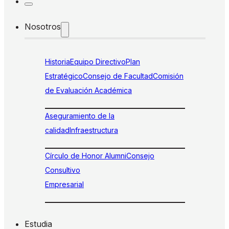
Nosotros
Historia
Equipo Directivo
Plan
Estratégico
Consejo de Facultad
Comisión
de Evaluación Académica
Aseguramiento de la
calidad
Infraestructura
Círculo de Honor Alumni
Consejo
Consultivo
Empresarial
Estudia