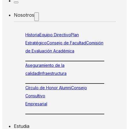
Nosotros
Historia
Equipo Directivo
Plan
Estratégico
Consejo de Facultad
Comisión
de Evaluación Académica
Aseguramiento de la
calidad
Infraestructura
Círculo de Honor Alumni
Consejo
Consultivo
Empresarial
Estudia