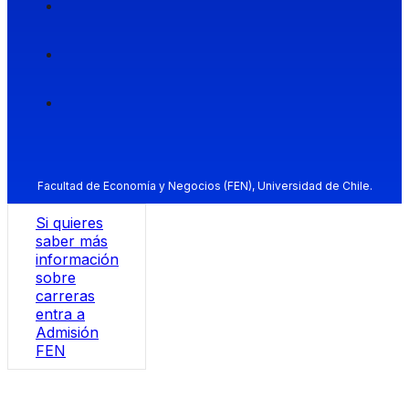
Facultad de Economía y Negocios (FEN), Universidad de Chile.
Si quieres
saber más
información
sobre
carreras
entra a
Admisión
FEN