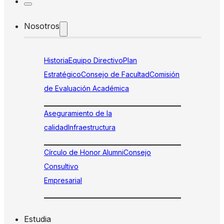
Nosotros
Historia
Equipo Directivo
Plan
Estratégico
Consejo de Facultad
Comisión
de Evaluación Académica
Aseguramiento de la
calidad
Infraestructura
Círculo de Honor Alumni
Consejo
Consultivo
Empresarial
Estudia