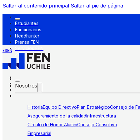
Saltar al contenido principal
Saltar al pie de página
Estudiantes
Funcionarios
Headhunter
Prensa FEN
Servicios FEN
ES
EN
Nosotros
Historia
Equipo Directivo
Plan Estratégico
Consejo de Fa
Aseguramiento de la calidad
Infraestructura
Círculo de Honor Alumni
Consejo Consultivo
Empresarial