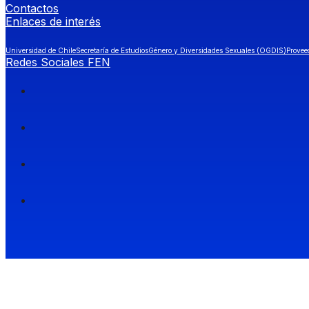
Contactos
Enlaces de interés
Universidad de Chile
Secretaría de Estudios
Género y Diversidades Sexuales (OGDIS)
Provee
Redes Sociales FEN
Facultad de Economía y Negocios (FEN), Universidad de Chile.
Si quieres saber más información sobre carreras
entra a Admisión FEN