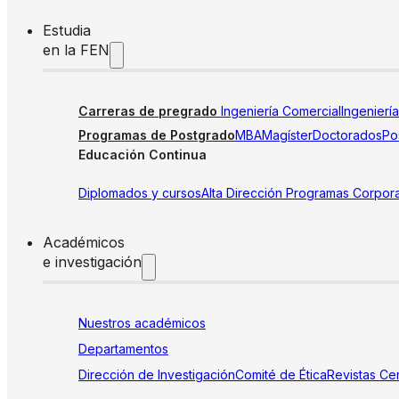
Estudia
en la FEN
Carreras de pregrado
Ingeniería Comercial
Ingenierí
Programas de Postgrado
MBA
Magíster
Doctorados
Pos
Educación Continua
Diplomados y cursos
Alta Dirección
Programas Corpora
Académicos
e investigación
Nuestros académicos
Departamentos
Dirección de Investigación
Comité de Ética
Revistas
Cen