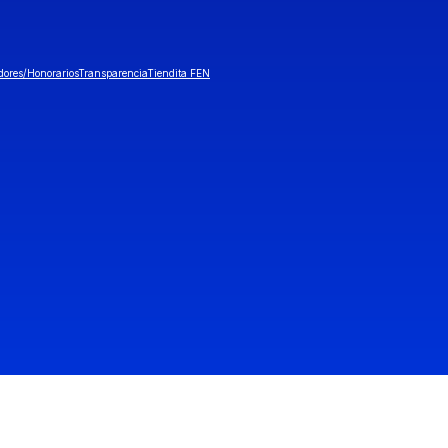
dores/Honorarios
Transparencia
Tiendita FEN