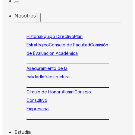
Nosotros
Historia
Equipo Directivo
Plan
Estratégico
Consejo de Facultad
Comisión
de Evaluación Académica
Aseguramiento de la
calidad
Infraestructura
Círculo de Honor Alumni
Consejo
Consultivo
Empresarial
Estudia