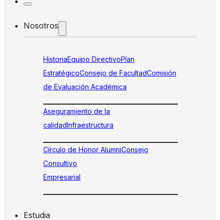
Nosotros
Historia
Equipo Directivo
Plan
Estratégico
Consejo de Facultad
Comisión
de Evaluación Académica
Aseguramiento de la
calidad
Infraestructura
Círculo de Honor Alumni
Consejo
Consultivo
Empresarial
Estudia