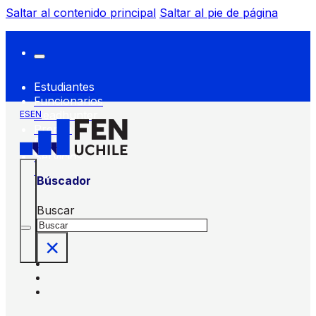
Saltar al contenido principal
Saltar al pie de página
Estudiantes
Funcionarios
Headhunter
ES
EN
Prensa
FEN
Servicios
FEN
Búscador
Buscar
×