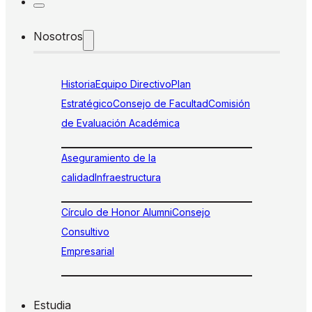
Nosotros
Historia
Equipo Directivo
Plan
Estratégico
Consejo de Facultad
Comisión
de Evaluación Académica
Aseguramiento de la
calidad
Infraestructura
Círculo de Honor Alumni
Consejo
Consultivo
Empresarial
Estudia