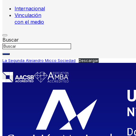
Internacional
Vinculación
con el medio
Buscar
La Segunda Alejandro Micco Sociedad
Descargar