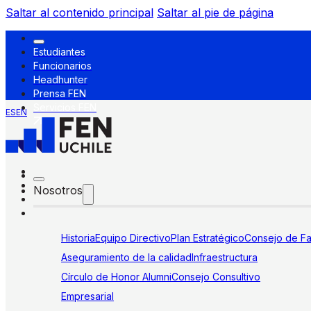
Saltar al contenido principal
Saltar al pie de página
Estudiantes
Funcionarios
Headhunter
Prensa FEN
Servicios FEN
ES
EN
Nosotros
Historia
Equipo Directivo
Plan Estratégico
Consejo de Fa
Aseguramiento de la calidad
Infraestructura
Círculo de Honor Alumni
Consejo Consultivo
Empresarial