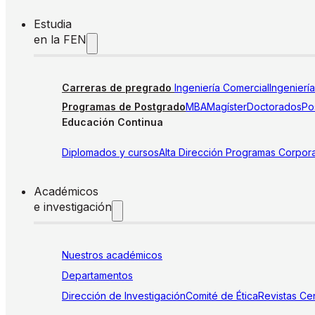
Estudia
en la FEN
Carreras de pregrado
Ingeniería Comercial
Ingenierí
Programas de Postgrado
MBA
Magíster
Doctorados
Pos
Educación Continua
Diplomados y cursos
Alta Dirección
Programas Corpora
Académicos
e investigación
Nuestros académicos
Departamentos
Dirección de Investigación
Comité de Ética
Revistas
Cen