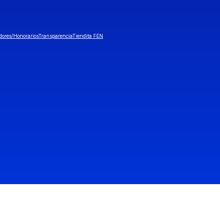
dores/Honorarios
Transparencia
Tiendita FEN