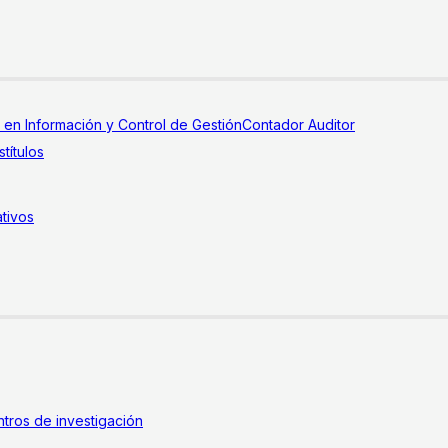
a en Información y Control de Gestión
Contador Auditor
títulos
tivos
tros de investigación