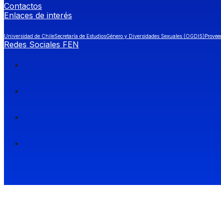
Contactos
Enlaces de interés
Universidad de Chile
Secretaría de Estudios
Género y Diversidades Sexuales (OGDIS)
Provee
Redes Sociales FEN
Facultad de Economía y Negocios (FEN), Universidad de Chile.
Si quieres saber más información sobre carreras
entra a Admisión FEN