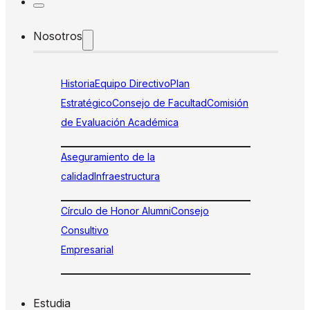
Nosotros
Historia
Equipo Directivo
Plan
Estratégico
Consejo de Facultad
Comisión
de Evaluación Académica
Aseguramiento de la
calidad
Infraestructura
Círculo de Honor Alumni
Consejo
Consultivo
Empresarial
Estudia