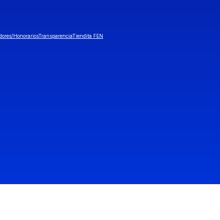
dores/Honorarios
Transparencia
Tiendita FEN