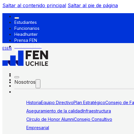
Saltar al contenido principal
Saltar al pie de página
Estudiantes
Funcionarios
Headhunter
Prensa FEN
Servicios FEN
ES
EN
Nosotros
Historia
Equipo Directivo
Plan Estratégico
Consejo de Fa
Aseguramiento de la calidad
Infraestructura
Círculo de Honor Alumni
Consejo Consultivo
Empresarial