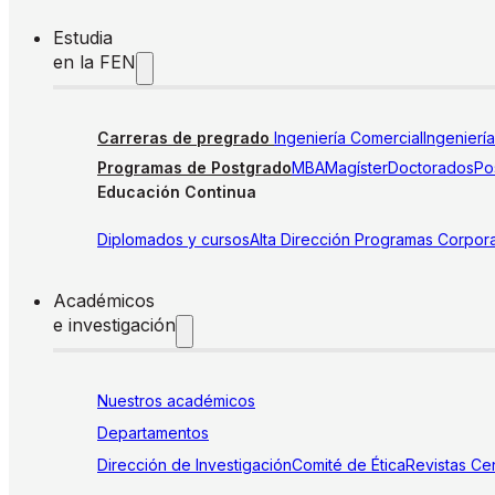
Estudia
en la FEN
Carreras de pregrado
Ingeniería Comercial
Ingenierí
Programas de Postgrado
MBA
Magíster
Doctorados
Pos
Educación Continua
Diplomados y cursos
Alta Dirección
Programas Corpora
Académicos
e investigación
Nuestros académicos
Departamentos
Dirección de Investigación
Comité de Ética
Revistas
Cen