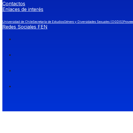
Contactos
Enlaces de interés
Universidad de Chile
Secretaría de Estudios
Género y Diversidades Sexuales (OGDIS)
Provee
Redes Sociales FEN
Facultad de Economía y Negocios (FEN), Universidad de Chile.
Si quieres saber más información sobre carreras
entra a Admisión FEN