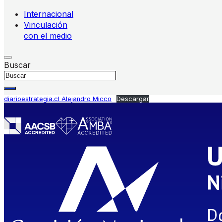
Internacional
Vinculación
con el medio
Buscar
diarioestrategia.cl Alejandro Micco
Descargar