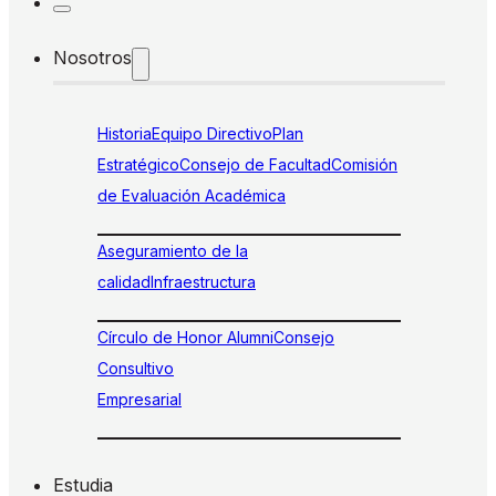
Nosotros
Historia
Equipo Directivo
Plan
Estratégico
Consejo de Facultad
Comisión
de Evaluación Académica
Aseguramiento de la
calidad
Infraestructura
Círculo de Honor Alumni
Consejo
Consultivo
Empresarial
Estudia