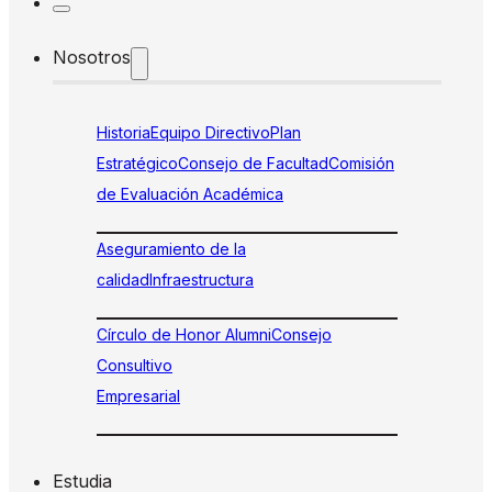
Nosotros
Historia
Equipo Directivo
Plan
Estratégico
Consejo de Facultad
Comisión
de Evaluación Académica
Aseguramiento de la
calidad
Infraestructura
Círculo de Honor Alumni
Consejo
Consultivo
Empresarial
Estudia