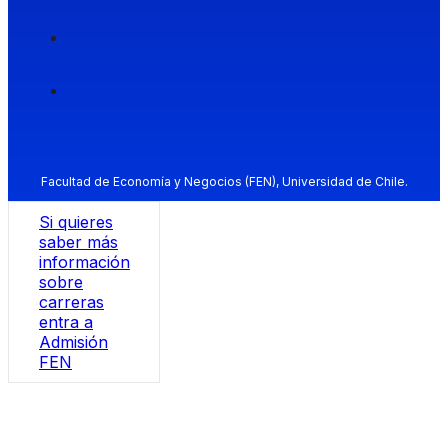
Facultad de Economía y Negocios (FEN), Universidad de Chile.
Si quieres
saber más
información
sobre
carreras
entra a
Admisión
FEN