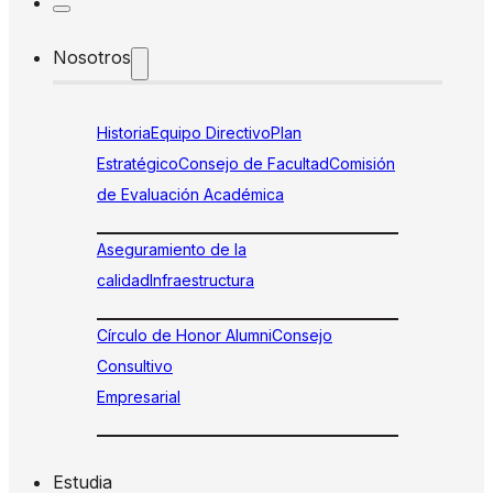
Nosotros
Historia
Equipo Directivo
Plan
Estratégico
Consejo de Facultad
Comisión
de Evaluación Académica
Aseguramiento de la
calidad
Infraestructura
Círculo de Honor Alumni
Consejo
Consultivo
Empresarial
Estudia