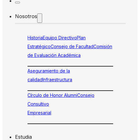
Nosotros
Historia
Equipo Directivo
Plan
Estratégico
Consejo de Facultad
Comisión
de Evaluación Académica
Aseguramiento de la
calidad
Infraestructura
Círculo de Honor Alumni
Consejo
Consultivo
Empresarial
Estudia