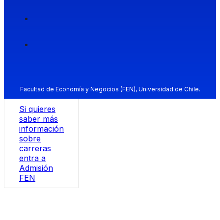
Facultad de Economía y Negocios (FEN), Universidad de Chile.
Si quieres
saber más
información
sobre
carreras
entra a
Admisión
FEN