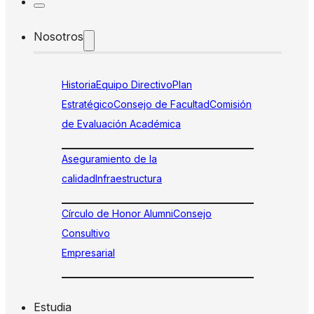
Nosotros
Historia
Equipo Directivo
Plan
Estratégico
Consejo de Facultad
Comisión
de Evaluación Académica
Aseguramiento de la
calidad
Infraestructura
Círculo de Honor Alumni
Consejo
Consultivo
Empresarial
Estudia