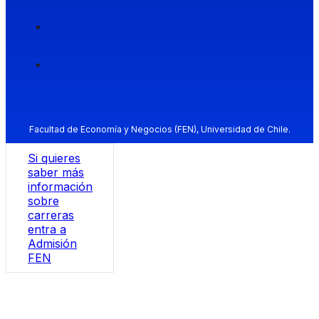
Facultad de Economía y Negocios (FEN), Universidad de Chile.
Si quieres
saber más
información
sobre
carreras
entra a
Admisión
FEN