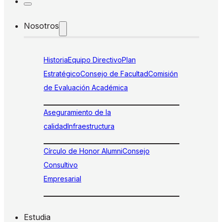
Nosotros
Historia
Equipo Directivo
Plan
Estratégico
Consejo de Facultad
Comisión
de Evaluación Académica
Aseguramiento de la
calidad
Infraestructura
Círculo de Honor Alumni
Consejo
Consultivo
Empresarial
Estudia