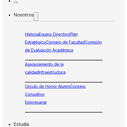
Nosotros
Historia
Equipo Directivo
Plan
Estratégico
Consejo de Facultad
Comisión
de Evaluación Académica
Aseguramiento de la
calidad
Infraestructura
Círculo de Honor Alumni
Consejo
Consultivo
Empresarial
Estudia