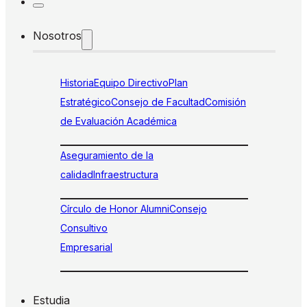
Nosotros
Historia
Equipo Directivo
Plan
Estratégico
Consejo de Facultad
Comisión
de Evaluación Académica
Aseguramiento de la
calidad
Infraestructura
Círculo de Honor Alumni
Consejo
Consultivo
Empresarial
Estudia