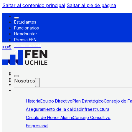
Saltar al contenido principal
Saltar al pie de página
Estudiantes
Funcionarios
Headhunter
Prensa FEN
Servicios FEN
ES
EN
Nosotros
Historia
Equipo Directivo
Plan Estratégico
Consejo de Fa
Aseguramiento de la calidad
Infraestructura
Círculo de Honor Alumni
Consejo Consultivo
Empresarial