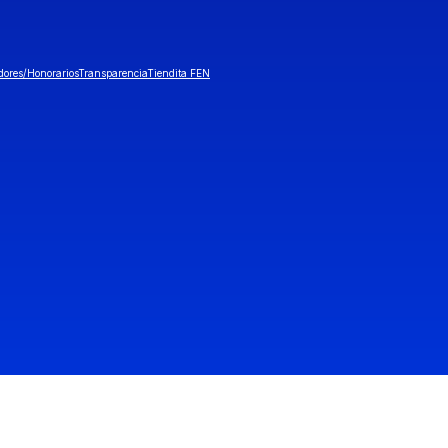
dores/Honorarios
Transparencia
Tiendita FEN