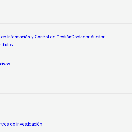
a en Información y Control de Gestión
Contador Auditor
títulos
tivos
tros de investigación