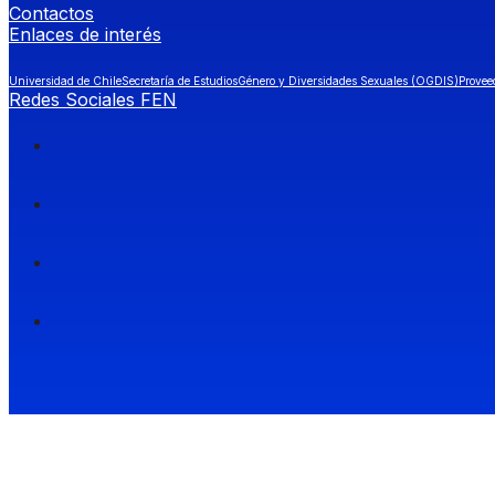
Contactos
Enlaces de interés
Universidad de Chile
Secretaría de Estudios
Género y Diversidades Sexuales (OGDIS)
Provee
Redes Sociales FEN
Facultad de Economía y Negocios (FEN), Universidad de Chile.
Si quieres saber más información sobre carreras
entra a Admisión FEN