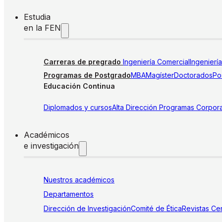
Estudia
en la FEN
Carreras de pregrado
Ingeniería Comercial
Ingenierí
Programas de Postgrado
MBA
Magíster
Doctorados
Pos
Educación Continua
Diplomados y cursos
Alta Dirección
Programas Corpora
Académicos
e investigación
Nuestros académicos
Departamentos
Dirección de Investigación
Comité de Ética
Revistas
Cen