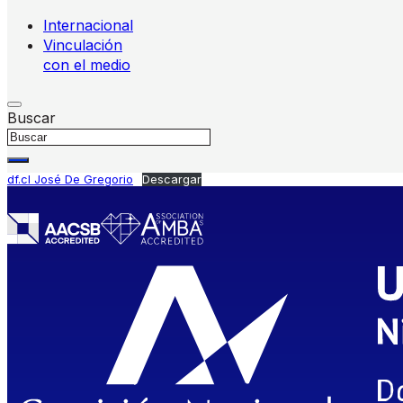
Internacional
Vinculación
con el medio
Buscar
df.cl José De Gregorio
Descargar