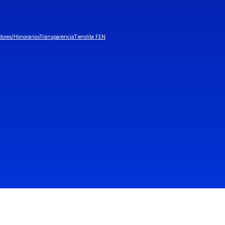
dores/Honorarios
Transparencia
Tiendita FEN