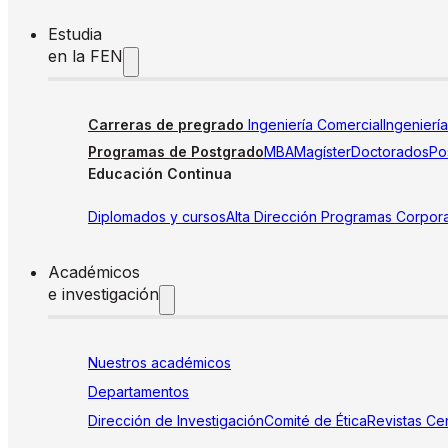
Estudia
en la FEN
Carreras de pregrado
Ingeniería Comercial
Ingenierí
Programas de Postgrado
MBA
Magíster
Doctorados
Pos
Educación Continua
Diplomados y cursos
Alta Dirección
Programas Corpora
Académicos
e investigación
Nuestros académicos
Departamentos
Dirección de Investigación
Comité de Ética
Revistas
Cen