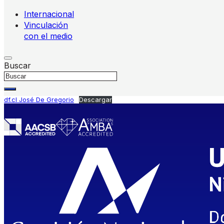
Internacional
Vinculación
con el medio
Buscar
df.cl José De Gregorio
Descargar