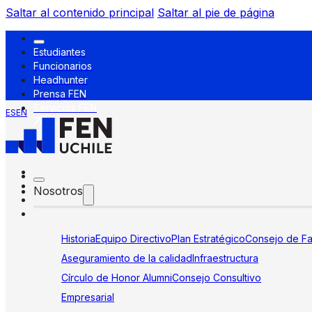
Saltar al contenido principal
Saltar al pie de página
Estudiantes
Funcionarios
Headhunter
Prensa FEN
Servicios FEN
ES
EN
Nosotros
Historia
Equipo Directivo
Plan Estratégico
Consejo de Fa
Aseguramiento de la calidad
Infraestructura
Círculo de Honor Alumni
Consejo Consultivo
Empresarial