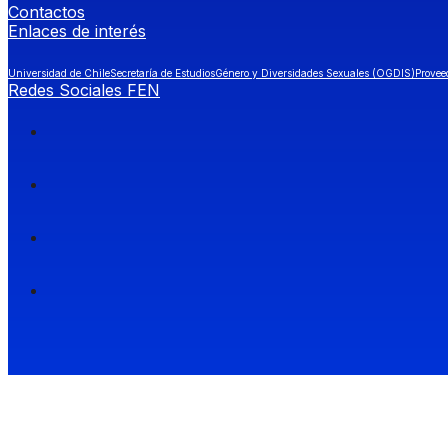
Contactos
Enlaces de interés
Universidad de Chile
Secretaría de Estudios
Género y Diversidades Sexuales (OGDIS)
Provee
Redes Sociales FEN
Facultad de Economía y Negocios (FEN), Universidad de Chile.
Si quieres saber más información sobre carreras
entra a Admisión FEN