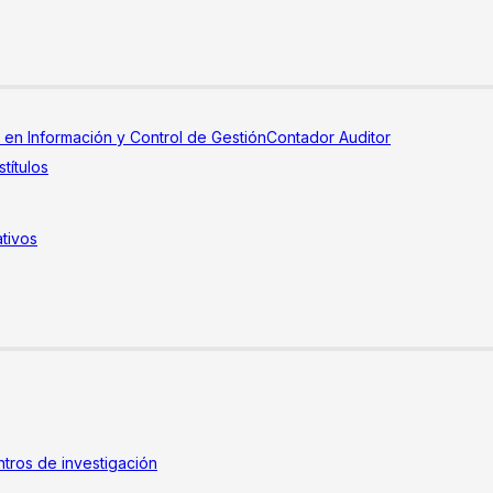
a en Información y Control de Gestión
Contador Auditor
títulos
tivos
tros de investigación