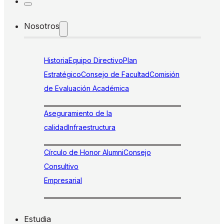
Nosotros
Historia
Equipo Directivo
Plan
Estratégico
Consejo de Facultad
Comisión
de Evaluación Académica
Aseguramiento de la
calidad
Infraestructura
Círculo de Honor Alumni
Consejo
Consultivo
Empresarial
Estudia