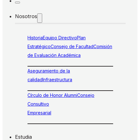
Nosotros
Historia
Equipo Directivo
Plan
Estratégico
Consejo de Facultad
Comisión
de Evaluación Académica
Aseguramiento de la
calidad
Infraestructura
Círculo de Honor Alumni
Consejo
Consultivo
Empresarial
Estudia