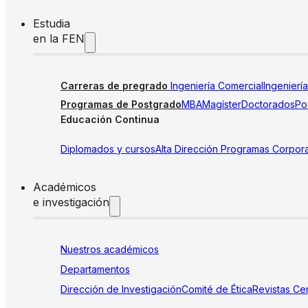
Estudia
en la FEN
Carreras de pregrado
Ingeniería Comercial
Ingenierí
Programas de Postgrado
MBA
Magíster
Doctorados
Pos
Educación Continua
Diplomados y cursos
Alta Dirección
Programas Corpora
Académicos
e investigación
Nuestros académicos
Departamentos
Dirección de Investigación
Comité de Ética
Revistas
Cen