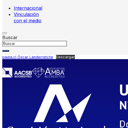
Internacional
Vinculación
con el medio
Buscar
pauta.cl Óscar Landerretche
Descargar