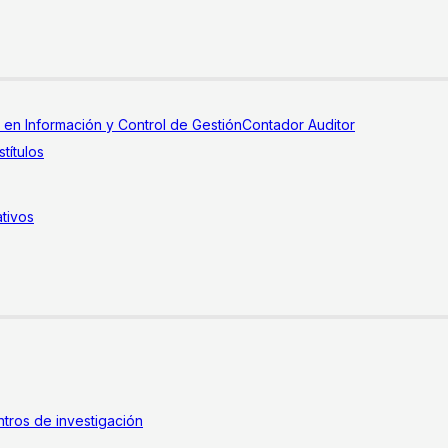
a en Información y Control de Gestión
Contador Auditor
títulos
tivos
tros de investigación