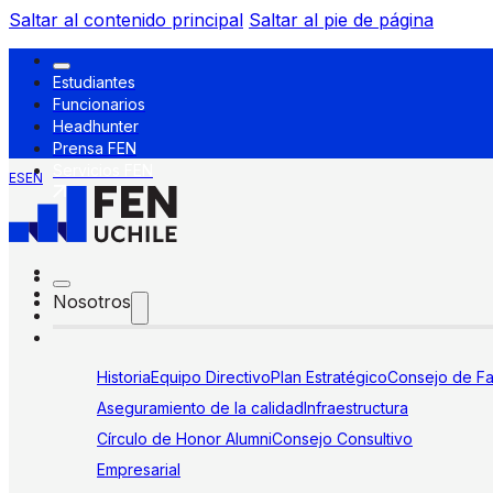
Saltar al contenido principal
Saltar al pie de página
Estudiantes
Funcionarios
Headhunter
Prensa FEN
Servicios FEN
ES
EN
Nosotros
Historia
Equipo Directivo
Plan Estratégico
Consejo de Fa
Aseguramiento de la calidad
Infraestructura
Círculo de Honor Alumni
Consejo Consultivo
Empresarial