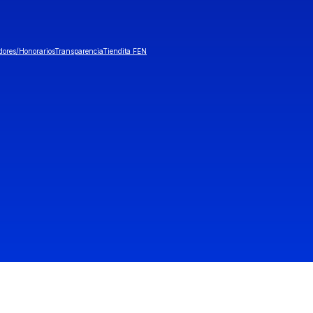
dores/Honorarios
Transparencia
Tiendita FEN