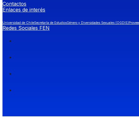
Contactos
Enlaces de interés
Universidad de Chile
Secretaría de Estudios
Género y Diversidades Sexuales (OGDIS)
Provee
Redes Sociales FEN
Facultad de Economía y Negocios (FEN), Universidad de Chile.
Si quieres saber más información sobre carreras
entra a Admisión FEN