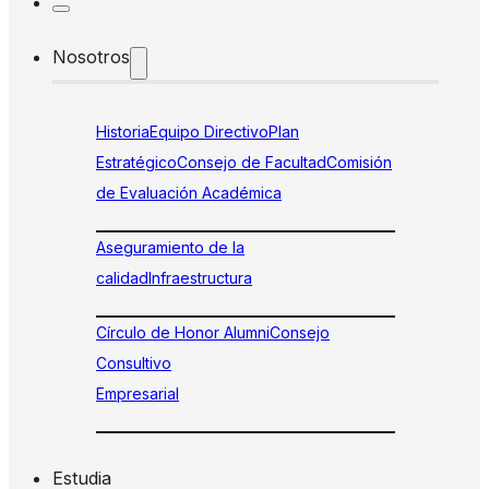
Nosotros
Historia
Equipo Directivo
Plan
Estratégico
Consejo de Facultad
Comisión
de Evaluación Académica
Aseguramiento de la
calidad
Infraestructura
Círculo de Honor Alumni
Consejo
Consultivo
Empresarial
Estudia