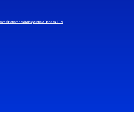
dores/Honorarios
Transparencia
Tiendita FEN