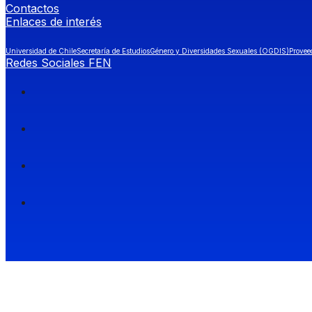
Contactos
Enlaces de interés
Universidad de Chile
Secretaría de Estudios
Género y Diversidades Sexuales (OGDIS)
Provee
Redes Sociales FEN
Facultad de Economía y Negocios (FEN), Universidad de Chile.
Si quieres saber más información sobre carreras
entra a Admisión FEN