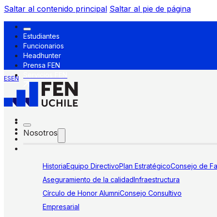
Saltar al contenido principal
Saltar al pie de página
Estudiantes
Funcionarios
Headhunter
Prensa FEN
Servicios FEN
ES
EN
Nosotros
Historia
Equipo Directivo
Plan Estratégico
Consejo de Fa
Aseguramiento de la calidad
Infraestructura
Círculo de Honor Alumni
Consejo Consultivo
Empresarial