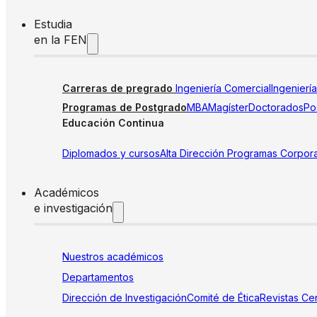
Estudia
en la FEN
Carreras de pregrado
Ingeniería Comercial
Ingenierí
Programas de Postgrado
MBA
Magíster
Doctorados
Pos
Educación Continua
Diplomados y cursos
Alta Dirección
Programas Corpora
Académicos
e investigación
Nuestros académicos
Departamentos
Dirección de Investigación
Comité de Ética
Revistas
Cen