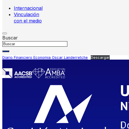
Internacional
Vinculación
con el medio
Buscar
Diario Financiero Economia Oscar Landerretche
Descargar