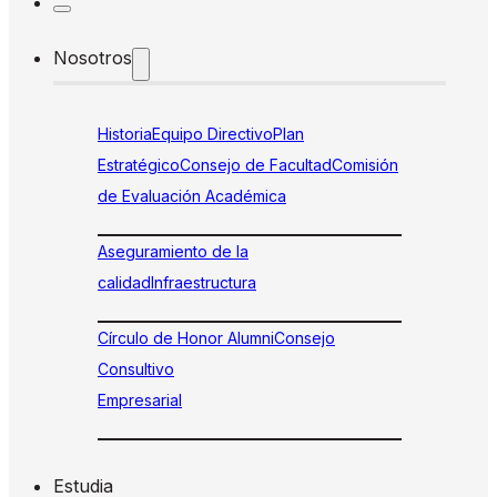
Nosotros
Historia
Equipo Directivo
Plan
Estratégico
Consejo de Facultad
Comisión
de Evaluación Académica
Aseguramiento de la
calidad
Infraestructura
Círculo de Honor Alumni
Consejo
Consultivo
Empresarial
Estudia