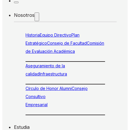
Nosotros
Historia
Equipo Directivo
Plan
Estratégico
Consejo de Facultad
Comisión
de Evaluación Académica
Aseguramiento de la
calidad
Infraestructura
Círculo de Honor Alumni
Consejo
Consultivo
Empresarial
Estudia