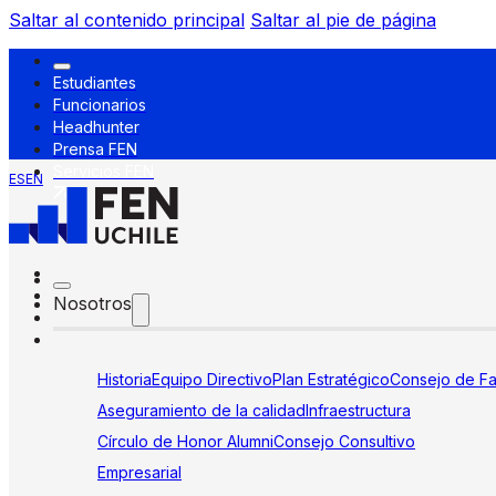
Saltar al contenido principal
Saltar al pie de página
Estudiantes
Funcionarios
Headhunter
Prensa FEN
Servicios FEN
ES
EN
Nosotros
Historia
Equipo Directivo
Plan Estratégico
Consejo de Fa
Aseguramiento de la calidad
Infraestructura
Círculo de Honor Alumni
Consejo Consultivo
Empresarial