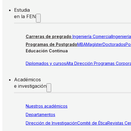
Estudia
en la FEN
Carreras de pregrado
Ingeniería Comercial
Ingenierí
Programas de Postgrado
MBA
Magíster
Doctorados
Pos
Educación Continua
Diplomados y cursos
Alta Dirección
Programas Corpora
Académicos
e investigación
Nuestros académicos
Departamentos
Dirección de Investigación
Comité de Ética
Revistas
Cen