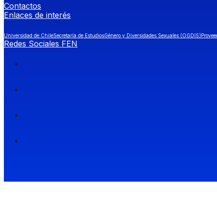
Contactos
Enlaces de interés
Universidad de Chile
Secretaría de Estudios
Género y Diversidades Sexuales (OGDIS)
Provee
Redes Sociales FEN
Facultad de Economía y Negocios (FEN), Universidad de Chile.
Si quieres saber más información sobre carreras
entra a Admisión FEN