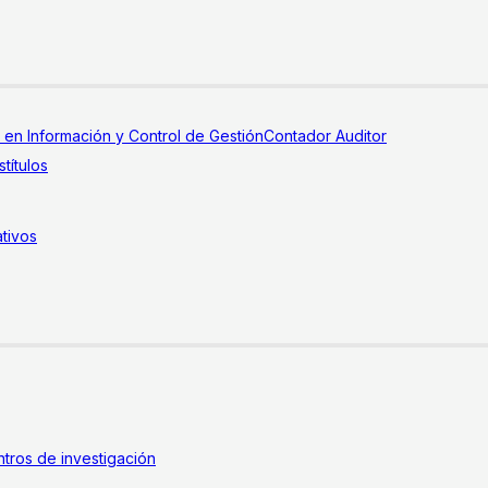
a en Información y Control de Gestión
Contador Auditor
títulos
tivos
tros de investigación