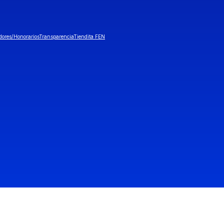
dores/Honorarios
Transparencia
Tiendita FEN