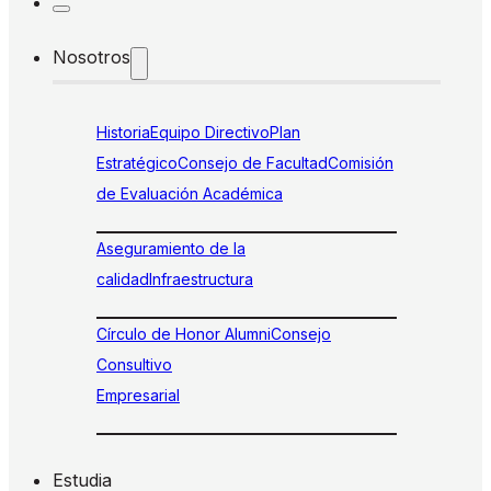
Nosotros
Historia
Equipo Directivo
Plan
Estratégico
Consejo de Facultad
Comisión
de Evaluación Académica
Aseguramiento de la
calidad
Infraestructura
Círculo de Honor Alumni
Consejo
Consultivo
Empresarial
Estudia