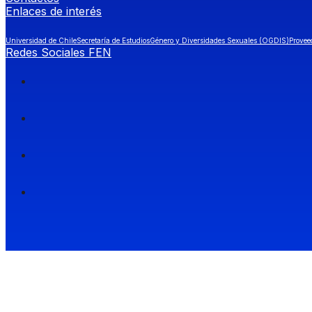
Enlaces de interés
Universidad de Chile
Secretaría de Estudios
Género y Diversidades Sexuales (OGDIS)
Provee
Redes Sociales FEN
Facultad de Economía y Negocios (FEN), Universidad de Chile.
Si quieres saber más información sobre carreras
entra a Admisión FEN