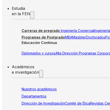
Estudia
en la FEN
Carreras de pregrado
Ingeniería Comercial
Ingenierí
Programas de Postgrado
MBA
Magíster
Doctorados
Pos
Educación Continua
Diplomados y cursos
Alta Dirección
Programas Corpora
Académicos
e investigación
Nuestros académicos
Departamentos
Dirección de Investigación
Comité de Ética
Revistas
Cen