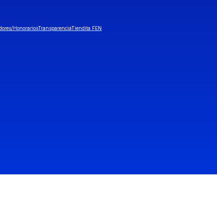
dores/Honorarios
Transparencia
Tiendita FEN