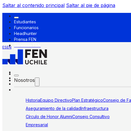
Saltar al contenido principal
Saltar al pie de página
Estudiantes
Funcionarios
Headhunter
Prensa FEN
Servicios FEN
ES
EN
Nosotros
Historia
Equipo Directivo
Plan Estratégico
Consejo de Fa
Aseguramiento de la calidad
Infraestructura
Círculo de Honor Alumni
Consejo Consultivo
Empresarial