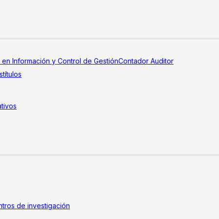
a en Información y Control de Gestión
Contador Auditor
títulos
tivos
tros de investigación