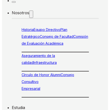
Nosotros
Historia
Equipo Directivo
Plan
Estratégico
Consejo de Facultad
Comisión
de Evaluación Académica
Aseguramiento de la
calidad
Infraestructura
Círculo de Honor Alumni
Consejo
Consultivo
Empresarial
Estudia