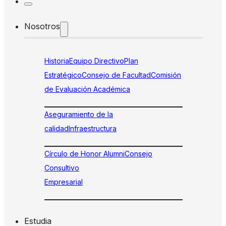
Nosotros
Historia
Equipo Directivo
Plan
Estratégico
Consejo de Facultad
Comisión
de Evaluación Académica
Aseguramiento de la
calidad
Infraestructura
Círculo de Honor Alumni
Consejo
Consultivo
Empresarial
Estudia